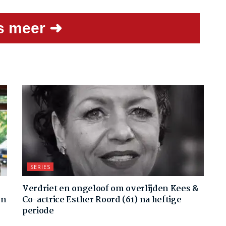
s meer ➜
SERIES
Verdriet en ongeloof om overlijden Kees &
en
Co-actrice Esther Roord (61) na heftige
periode