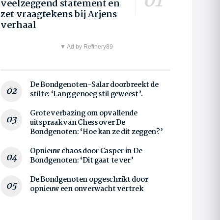
veelzeggend statement en
zet vraagtekens bij Arjens
verhaal
▼ Ad by Refinery89
De Bondgenoten-Salar doorbreekt de
stilte: ‘Lang genoeg stil geweest’.
Grote verbazing om opvallende
uitspraak van Chess over De
Bondgenoten: ‘Hoe kan ze dit zeggen?’
Opnieuw chaos door Casper in De
Bondgenoten: ‘Dit gaat te ver’
De Bondgenoten opgeschrikt door
opnieuw een onverwacht vertrek