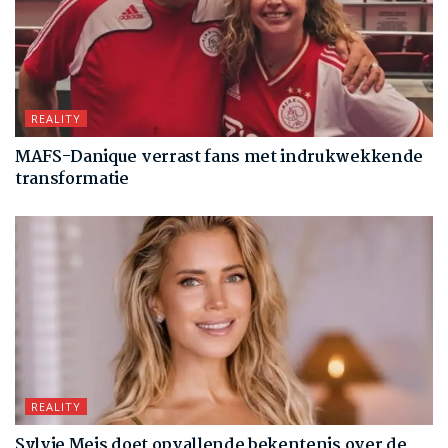
REALITY
MAFS-Danique verrast fans met indrukwekkende
transformatie
REALITY
Sylvie Meis doet opvallende bekentenis over de