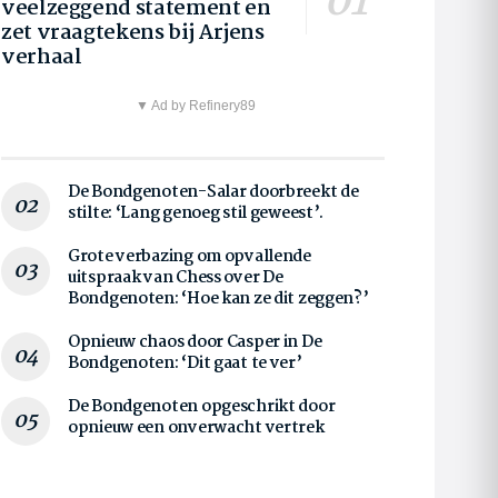
veelzeggend statement en
zet vraagtekens bij Arjens
verhaal
▼ Ad by Refinery89
De Bondgenoten-Salar doorbreekt de
stilte: ‘Lang genoeg stil geweest’.
Grote verbazing om opvallende
uitspraak van Chess over De
Bondgenoten: ‘Hoe kan ze dit zeggen?’
Opnieuw chaos door Casper in De
Bondgenoten: ‘Dit gaat te ver’
De Bondgenoten opgeschrikt door
opnieuw een onverwacht vertrek