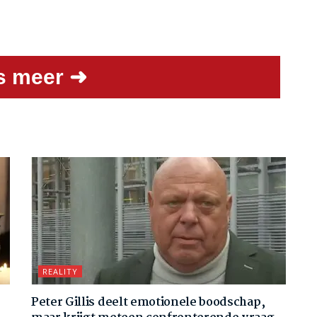
s meer ➜
REALITY
Peter Gillis deelt emotionele boodschap,