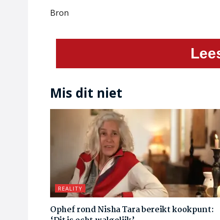
Bron
Lee
Mis dit niet
REALITY
Ophef rond Nisha Tara bereikt kookpunt: