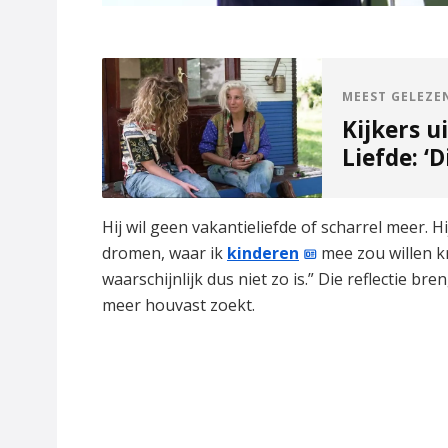
MEEST GELEZE
Kijkers u
Liefde: ‘
Hij wil geen vakantieliefde of scharrel meer. H
dromen, waar ik
kinderen
mee zou willen kr
waarschijnlijk dus niet zo is.” Die reflectie br
meer houvast zoekt.