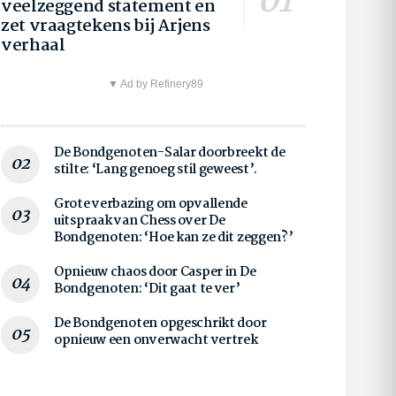
veelzeggend statement en
zet vraagtekens bij Arjens
verhaal
▼ Ad by Refinery89
De Bondgenoten-Salar doorbreekt de
stilte: ‘Lang genoeg stil geweest’.
Grote verbazing om opvallende
uitspraak van Chess over De
Bondgenoten: ‘Hoe kan ze dit zeggen?’
Opnieuw chaos door Casper in De
Bondgenoten: ‘Dit gaat te ver’
De Bondgenoten opgeschrikt door
opnieuw een onverwacht vertrek