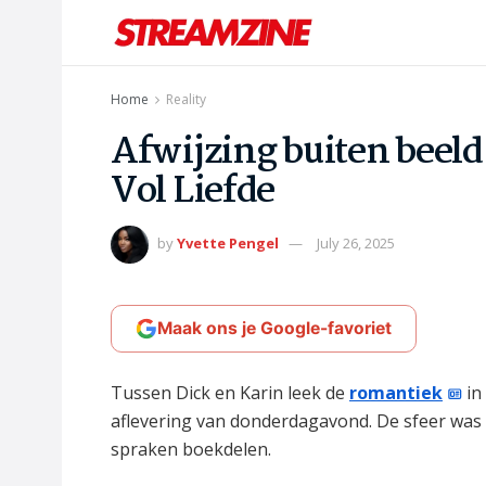
Home
Reality
Afwijzing buiten beeld
Vol Liefde
by
Yvette Pengel
July 26, 2025
Maak ons je Google-favoriet
Tussen Dick en Karin leek de
romantiek
in
aflevering van donderdagavond. De sfeer was 
spraken boekdelen.