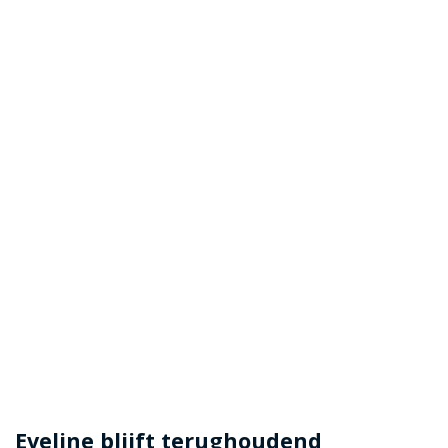
Eveline blijft terughoudend