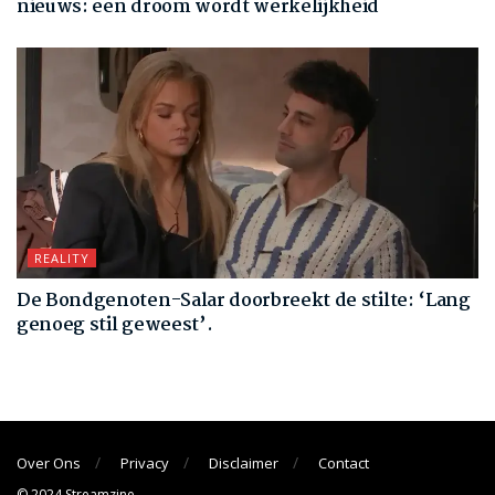
nieuws: een droom wordt werkelijkheid
REALITY
De Bondgenoten-Salar doorbreekt de stilte: ‘Lang
genoeg stil geweest’.
Over Ons
Privacy
Disclaimer
Contact
© 2024 Streamzine