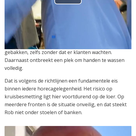
P
l
a
De
frituurmandjes
blijken pikzwart van aanslag.
y
Grote hoeveelheden loempia’s worden tegelijk
gebakken, zelfs zonder dat er klanten wachten.
V
Daarnaast ontbreekt een plek om handen te wassen
volledig.
i
Dat is volgens de richtlijnen een fundamentele eis
d
binnen iedere horecagelegenheid. Het risico op
kruisbesmetting ligt hier voortdurend op de loer. Op
e
meerdere fronten is de situatie onveilig, en dat steekt
o
Rob niet onder stoelen of banken.