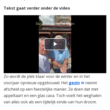
Tekst gaat verder onder de video
Scroll om verder te lezen
P
l
a
Zo wordt de plek klaar voor de winter en in het
y
voorjaar opnieuw opgebouwd. Het
gezin
neemt
afscheid op een feestelijke manier. Ze doen dat met
V
appeltaart en een glas cava. Toch voelt het weghalen
van alles ook als een tijdelijk einde van hun droom.
i