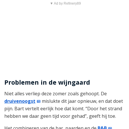
▼ Ad by Refinery89
d
e
o
Problemen in de wijngaard
Niet alles verliep deze zomer zoals gehoopt. De
druivenoogst
mislukte dit jaar opnieuw, en dat doet
pijn. Bart vertelt eerlijk hoe dat komt. “Door het strand
hebben we daar geen tijd voor gehad”, geeft hij toe.
Het combineren van de bar, paarden en de
B&B