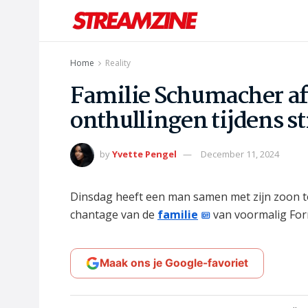
Home
Reality
Familie Schumacher afg
onthullingen tijdens s
by
Yvette Pengel
December 11, 2024
Dinsdag heeft een man samen met zijn zoon t
chantage van de
familie
van voormalig For
Maak ons je Google-favoriet