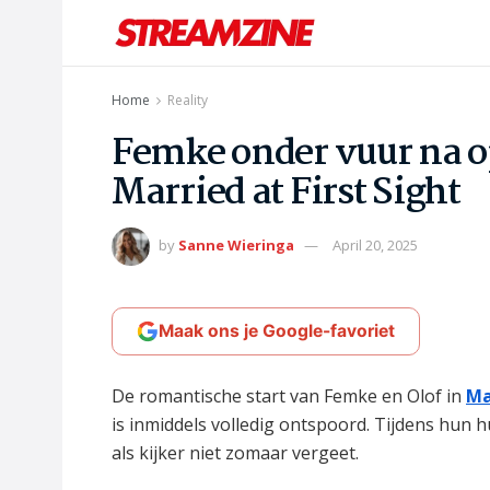
Home
Reality
Femke onder vuur na o
Married at First Sight
by
Sanne Wieringa
April 20, 2025
Maak ons je Google-favoriet
De romantische start van Femke en Olof in
Ma
is inmiddels volledig ontspoord. Tijdens hun hu
als kijker niet zomaar vergeet.