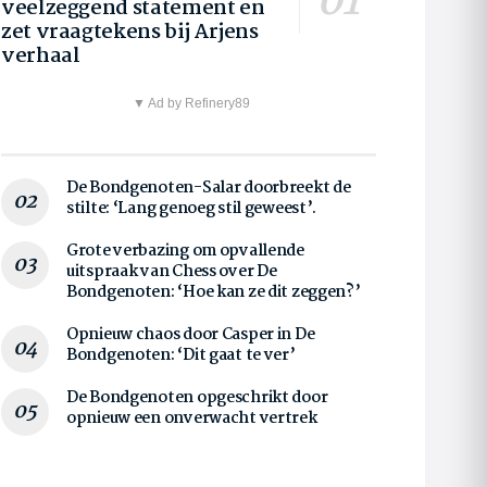
veelzeggend statement en
zet vraagtekens bij Arjens
verhaal
▼ Ad by Refinery89
De Bondgenoten-Salar doorbreekt de
stilte: ‘Lang genoeg stil geweest’.
Grote verbazing om opvallende
uitspraak van Chess over De
Bondgenoten: ‘Hoe kan ze dit zeggen?’
Opnieuw chaos door Casper in De
Bondgenoten: ‘Dit gaat te ver’
De Bondgenoten opgeschrikt door
opnieuw een onverwacht vertrek