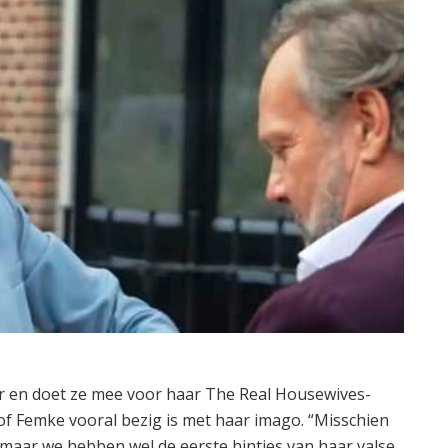
er en doet ze mee voor haar The Real Housewives-
af of Femke vooral bezig is met haar imago. “Misschien
maar we hebben wel de eerste hintjes van haar valse