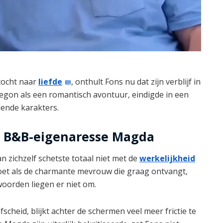
tocht naar
liefde
, onthult Fons nu dat zijn verblijf in
 begon als een romantisch avontuur, eindigde in een
lende karakters.
or B&B-eigenaresse Magda
 zichzelf schetste totaal niet met de
werkelijkheid
rdoet als de charmante mevrouw die graag ontvangt,
woorden liegen er niet om.
scheid, blijkt achter de schermen veel meer frictie te