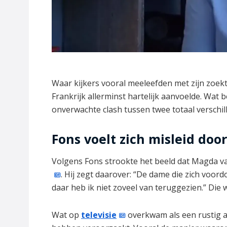
Waar kijkers vooral meeleefden met zijn zoek
Frankrijk allerminst hartelijk aanvoelde. Wat
onverwachte clash tussen twee totaal verschil
Fons voelt zich misleid do
Volgens Fons strookte het beeld dat Magda van
. Hij zegt daarover: “De dame die zich voo
daar heb ik niet zoveel van teruggezien.” Die 
Wat op
televisie
overkwam als een rustig af