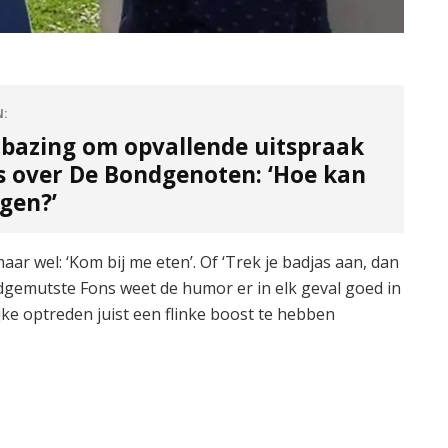
N:
rbazing om opvallende uitspraak
s over De Bondgenoten: ‘Hoe kan
ggen?’
aar wel: ‘Kom bij me eten’. Of ‘Trek je badjas aan, dan
oedgemutste Fons weet de humor er in elk geval goed in
lijke optreden juist een flinke boost te hebben