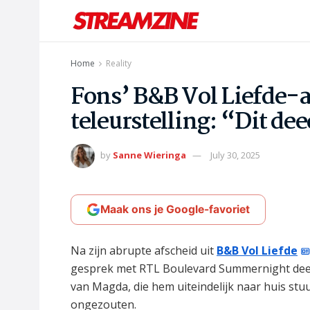
Home
Reality
Fons’ B&B Vol Liefde-a
teleurstelling: “Dit dee
by
Sanne Wieringa
July 30, 2025
Maak ons je Google-favoriet
Na zijn abrupte afscheid uit
B&B Vol Liefde
gesprek met RTL Boulevard Summernight deed 
van Magda, die hem uiteindelijk naar huis stu
ongezouten.