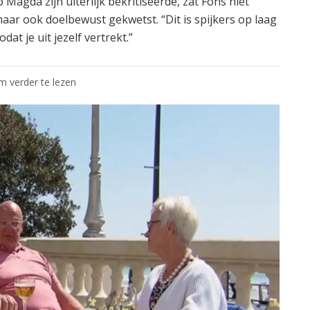
agda zijn uiterlijk bekritiseerde, zat Fons niet
 maar ook doelbewust gekwetst. “Dit is spijkers op laag
at je uit jezelf vertrekt.”
om verder te lezen