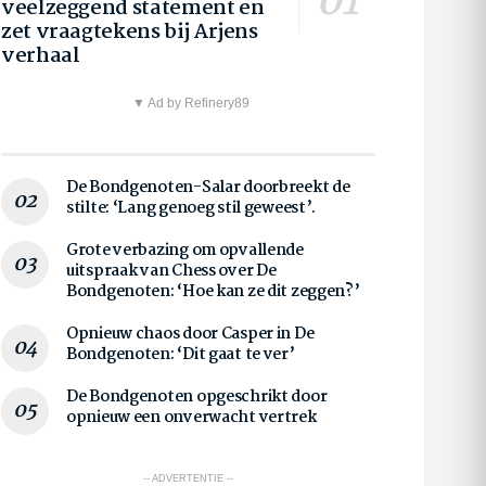
veelzeggend statement en
zet vraagtekens bij Arjens
verhaal
▼ Ad by Refinery89
De Bondgenoten-Salar doorbreekt de
stilte: ‘Lang genoeg stil geweest’.
Grote verbazing om opvallende
uitspraak van Chess over De
Bondgenoten: ‘Hoe kan ze dit zeggen?’
Opnieuw chaos door Casper in De
Bondgenoten: ‘Dit gaat te ver’
De Bondgenoten opgeschrikt door
opnieuw een onverwacht vertrek
-- ADVERTENTIE --