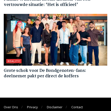
vertrouwde situatie: ‘Het is officieel’
REALITY
Grote schok voor De Bondgenoten-fans:
deelnemer pakt per direct de koffers
Over Ons
Privacy
Disclaimer
Contact