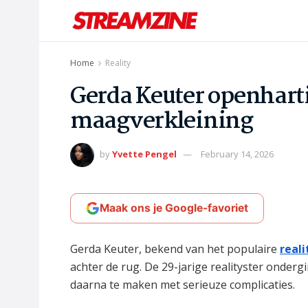
Home
Reality
Gerda Keuter openharti
maagverkleining
by
Yvette Pengel
February 14, 2026
Maak ons je Google-favoriet
Gerda Keuter, bekend van het populaire
real
achter de rug. De 29-jarige realityster onder
daarna te maken met serieuze complicaties.