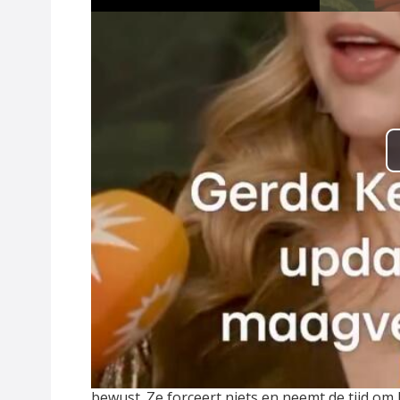
Die woorden tonen haar optimisme, ondanks 
nieuwe situatie na een maagverkleining. Dat pr
bewust. Ze forceert niets en neemt de tijd om