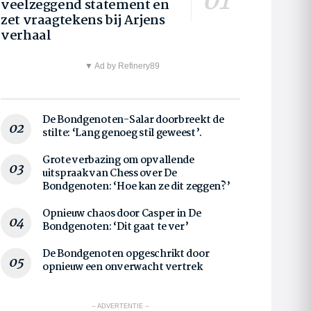
veelzeggend statement en
zet vraagtekens bij Arjens
verhaal
▼ Ad by Refinery89
De Bondgenoten-Salar doorbreekt de
stilte: ‘Lang genoeg stil geweest’.
Grote verbazing om opvallende
uitspraak van Chess over De
Bondgenoten: ‘Hoe kan ze dit zeggen?’
Opnieuw chaos door Casper in De
Bondgenoten: ‘Dit gaat te ver’
De Bondgenoten opgeschrikt door
opnieuw een onverwacht vertrek
-- ADVERTENTIE --