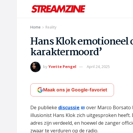
Home
Reality
Hans Klok emotioneel ov
karaktermoord’
by
Yvette Pengel
April 24, 2025
Maak ons je Google-favoriet
De publieke
discussie
over Marco Borsato b
illusionist Hans Klok zich uitgesproken heeft
adres zijn verdeeld, en hoewel de zanger offici
zwaar te verduren op de radio.