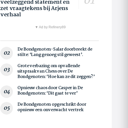
veelzeggend statement en
zet vraagtekens bij Arjens
verhaal
▼ Ad by Refinery89
De Bondgenoten-Salar doorbreekt de
stilte: ‘Lang genoeg stil geweest’.
Grote verbazing om opvallende
uitspraak van Chess over De
Bondgenoten: ‘Hoe kan ze dit zeggen?’
Opnieuw chaos door Casper in De
Bondgenoten: ‘Dit gaat te ver’
De Bondgenoten opgeschrikt door
opnieuw een onverwacht vertrek