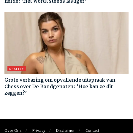
liefde: ‘Het wordt steeds lastiger’
REALITY
Grote verbazing om opvallende uitspraak van
Chess over De Bondgenoten: ‘Hoe kan ze dit
zeggen?’
Over Ons
Privacy
Disclaimer
Contact