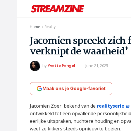
Home
Reality
Jacomien spreekt zich fe
verknipt de waarheid’
by
Yvette Pengel
June 21, 2025
Maak ons je Google-favoriet
Jacomien Zoer, bekend van de
realityserie
ontwikkeld tot een opvallende persoonlijkhei
eerlijke uitspraken, nuchtere houding en opv
weet ze kijkers steeds opnieuw te boeien.