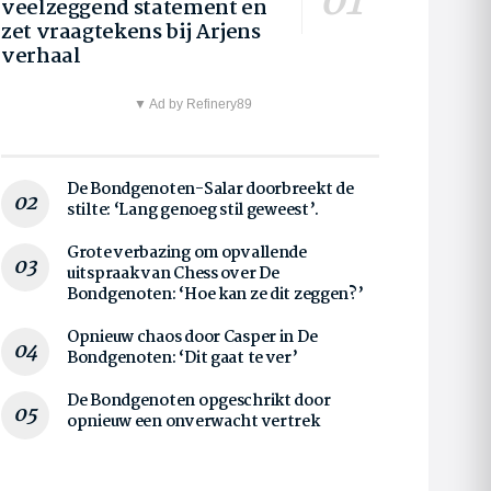
veelzeggend statement en
zet vraagtekens bij Arjens
verhaal
▼ Ad by Refinery89
De Bondgenoten-Salar doorbreekt de
stilte: ‘Lang genoeg stil geweest’.
Grote verbazing om opvallende
uitspraak van Chess over De
Bondgenoten: ‘Hoe kan ze dit zeggen?’
Opnieuw chaos door Casper in De
Bondgenoten: ‘Dit gaat te ver’
De Bondgenoten opgeschrikt door
opnieuw een onverwacht vertrek