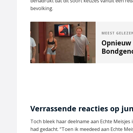
benadrukt dat dit soort keuzes vanuit een red
bevolking.
MEEST GELEZE
Opnieuw 
Bondgenot
Verrassende reacties op ju
Toch bleek haar deelname aan Echte Meisjes i
had gedacht. “Toen ik meedeed aan Echte Meisj