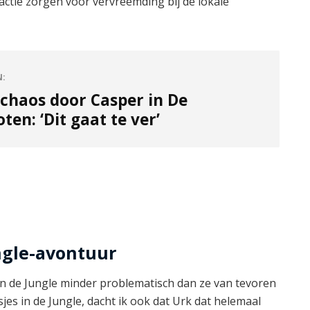
actie zorgen voor vervreemding bij de lokale
N:
chaos door Casper in De
en: ‘Dit gaat te ver’
ngle-avontuur
n de Jungle minder problematisch dan ze van tevoren
es in de Jungle, dacht ik ook dat Urk dat helemaal