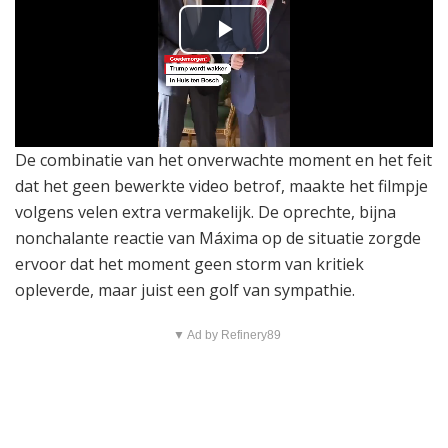
P
l
a
De combinatie van het onverwachte moment en het feit
y
dat het geen bewerkte video betrof, maakte het filmpje
volgens velen extra vermakelijk. De oprechte, bijna
V
nonchalante reactie van Máxima op de situatie zorgde
ervoor dat het moment geen storm van kritiek
i
opleverde, maar juist een golf van sympathie.
d
▼ Ad by Refinery89
e
o