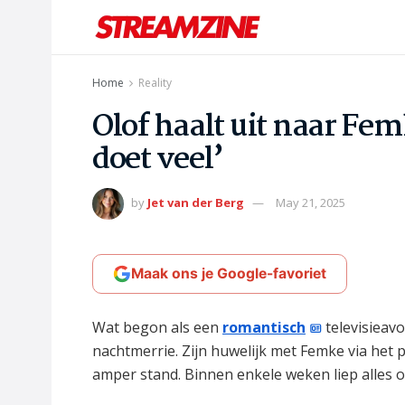
Home
Reality
Olof haalt uit naar F
doet veel’
by
Jet van der Berg
May 21, 2025
Maak ons je Google-favoriet
Wat begon als een
romantisch
televisieavo
nachtmerrie. Zijn huwelijk met Femke via het 
amper stand. Binnen enkele weken liep alles o