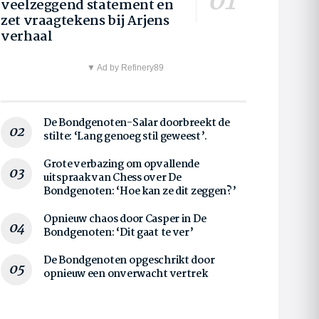
veelzeggend statement en
zet vraagtekens bij Arjens
verhaal
▼ Ad by Refinery89
De Bondgenoten-Salar doorbreekt de
stilte: ‘Lang genoeg stil geweest’.
Grote verbazing om opvallende
uitspraak van Chess over De
Bondgenoten: ‘Hoe kan ze dit zeggen?’
Opnieuw chaos door Casper in De
Bondgenoten: ‘Dit gaat te ver’
De Bondgenoten opgeschrikt door
opnieuw een onverwacht vertrek