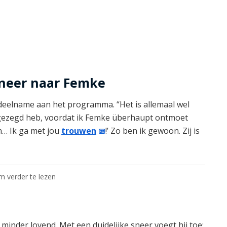
sneer naar Femke
n deelname aan het programma. “Het is allemaal wel
ijk gezegd heb, voordat ik Femke überhaupt ontmoet
en… Ik ga met jou
trouwen
!’ Zo ben ik gewoon. Zij is
om verder te lezen
 minder lovend. Met een duidelijke sneer voegt hij toe: