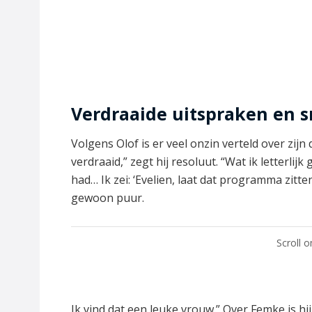
Verdraaide uitspraken en 
Volgens Olof is er veel onzin verteld over zij
verdraaid,” zegt hij resoluut. “Wat ik letterl
had… Ik zei: ‘Evelien, laat dat programma zitt
gewoon puur.
Scroll 
Ik vind dat een leuke vrouw.” Over Femke is hij