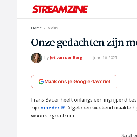
Home
Reality
Onze gedachten zijn m
by
Jet van der Berg
June 16, 2025
Maak ons je Google-favoriet
Frans Bauer heeft onlangs een ingrijpend be
zijn
moeder
. Afgelopen weekend maakte hij
woonzorgcentrum.
Scroll 