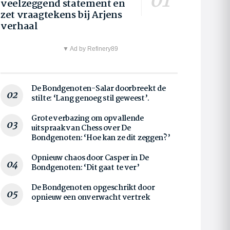
veelzeggend statement en
zet vraagtekens bij Arjens
verhaal
▼ Ad by Refinery89
De Bondgenoten-Salar doorbreekt de
stilte: ‘Lang genoeg stil geweest’.
Grote verbazing om opvallende
uitspraak van Chess over De
Bondgenoten: ‘Hoe kan ze dit zeggen?’
Opnieuw chaos door Casper in De
Bondgenoten: ‘Dit gaat te ver’
De Bondgenoten opgeschrikt door
opnieuw een onverwacht vertrek