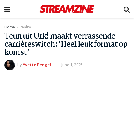
Home
Reality
Teun uit Urk! maakt verrassende
carrièreswitch: ‘Heel leuk format op
komst’
by
Yvette Pengel
June 1, 2025