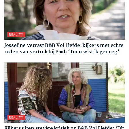
REALITY
Josseline verrast B&B Vol Liefde-kijkers met echte
reden van vertrek bij Paul: ‘Toen wist ik genoeg’
REALITY
Kijkers uiten stevige kritiek op B&B Vol Liefde: ‘Dit