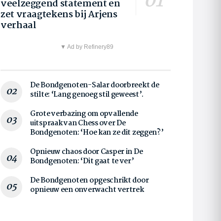
veelzeggend statement en
zet vraagtekens bij Arjens
verhaal
▼ Ad by Refinery89
De Bondgenoten-Salar doorbreekt de
stilte: ‘Lang genoeg stil geweest’.
Grote verbazing om opvallende
uitspraak van Chess over De
Bondgenoten: ‘Hoe kan ze dit zeggen?’
Opnieuw chaos door Casper in De
Bondgenoten: ‘Dit gaat te ver’
De Bondgenoten opgeschrikt door
opnieuw een onverwacht vertrek