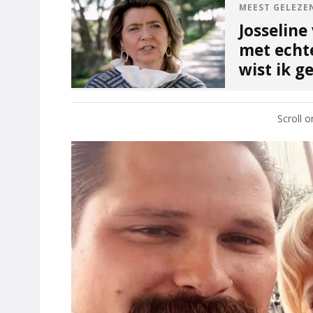
MEEST GELEZE
Josseline
met echte
wist ik g
Scroll 