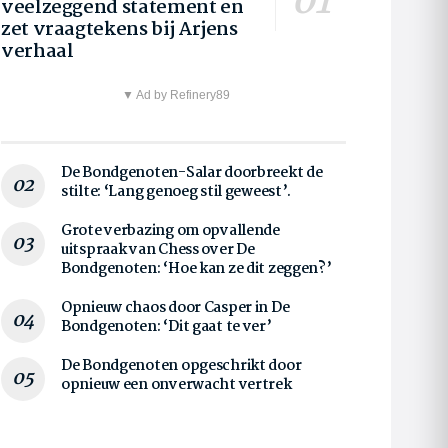
veelzeggend statement en
zet vraagtekens bij Arjens
verhaal
▼ Ad by Refinery89
De Bondgenoten-Salar doorbreekt de
stilte: ‘Lang genoeg stil geweest’.
Grote verbazing om opvallende
uitspraak van Chess over De
Bondgenoten: ‘Hoe kan ze dit zeggen?’
Opnieuw chaos door Casper in De
Bondgenoten: ‘Dit gaat te ver’
De Bondgenoten opgeschrikt door
opnieuw een onverwacht vertrek