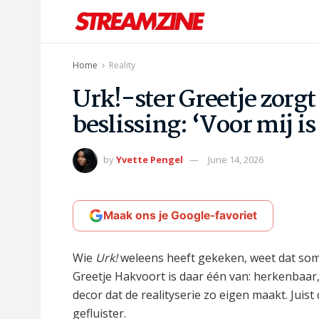
Home
Reality
Urk!-ster Greetje zorg
beslissing: ‘Voor mij is
by
Yvette Pengel
June 14, 2026
Maak ons je Google-favoriet
Wie
Urk!
weleens heeft gekeken, weet dat som
Greetje Hakvoort is daar één van: herkenbaar
decor dat de realityserie zo eigen maakt. Juis
gefluister.