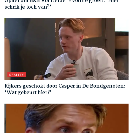
Ophef om B&B Vol Liefde-Yvonne groeit: ‘Hier
schrik je toch van?’
REALITY
Kijkers geschokt door Casper in De Bondgenoten:
‘Wat gebeurt hier?’