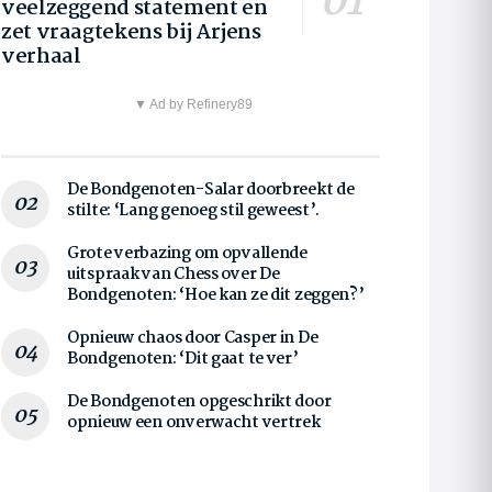
veelzeggend statement en
zet vraagtekens bij Arjens
verhaal
▼ Ad by Refinery89
De Bondgenoten-Salar doorbreekt de
stilte: ‘Lang genoeg stil geweest’.
Grote verbazing om opvallende
uitspraak van Chess over De
Bondgenoten: ‘Hoe kan ze dit zeggen?’
Opnieuw chaos door Casper in De
Bondgenoten: ‘Dit gaat te ver’
De Bondgenoten opgeschrikt door
opnieuw een onverwacht vertrek