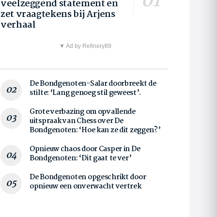
veelzeggend statement en
zet vraagtekens bij Arjens
verhaal
▼ Ad by Refinery89
De Bondgenoten-Salar doorbreekt de
stilte: ‘Lang genoeg stil geweest’.
Grote verbazing om opvallende
uitspraak van Chess over De
Bondgenoten: ‘Hoe kan ze dit zeggen?’
Opnieuw chaos door Casper in De
Bondgenoten: ‘Dit gaat te ver’
De Bondgenoten opgeschrikt door
opnieuw een onverwacht vertrek