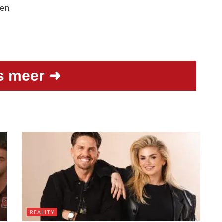
en.
s meer ➜
REALITY