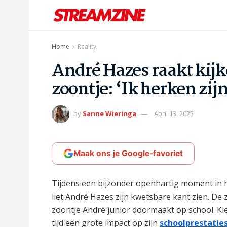
Home
Reality
André Hazes raakt kijk
zoontje: ‘Ik herken zij
by
Sanne Wieringa
April 13, 2025
Maak ons je Google-favoriet
Tijdens een bijzonder openhartig moment i
liet André Hazes zijn kwetsbare kant zien. De
zoontje André junior doormaakt op school. K
tijd een grote impact op zijn
schoolprestatie