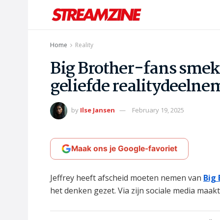
Home
Reality
Big Brother-fans smek
geliefde realitydeelne
by
Ilse Jansen
February 19, 2025
Maak ons je Google-favoriet
Jeffrey heeft afscheid moeten nemen van
Big 
het denken gezet. Via zijn sociale media maakt h