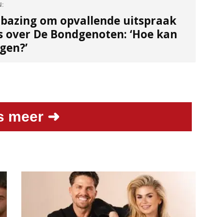
N:
rbazing om opvallende uitspraak
s over De Bondgenoten: ‘Hoe kan
ggen?’
s meer ➜