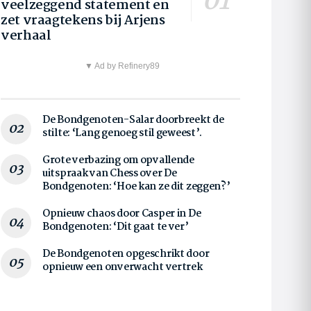
veelzeggend statement en
zet vraagtekens bij Arjens
verhaal
▼ Ad by Refinery89
De Bondgenoten-Salar doorbreekt de
stilte: ‘Lang genoeg stil geweest’.
Grote verbazing om opvallende
uitspraak van Chess over De
Bondgenoten: ‘Hoe kan ze dit zeggen?’
Opnieuw chaos door Casper in De
Bondgenoten: ‘Dit gaat te ver’
De Bondgenoten opgeschrikt door
opnieuw een onverwacht vertrek