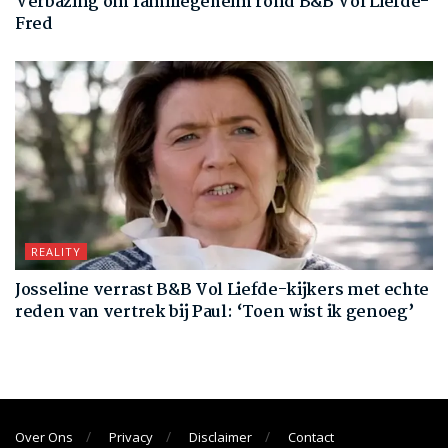
Verbazing om familiegeheim rond B&B Vol Liefde-
Fred
REALITY
Josseline verrast B&B Vol Liefde-kijkers met echte
reden van vertrek bij Paul: ‘Toen wist ik genoeg’
Over Ons
Privacy
Disclaimer
Contact