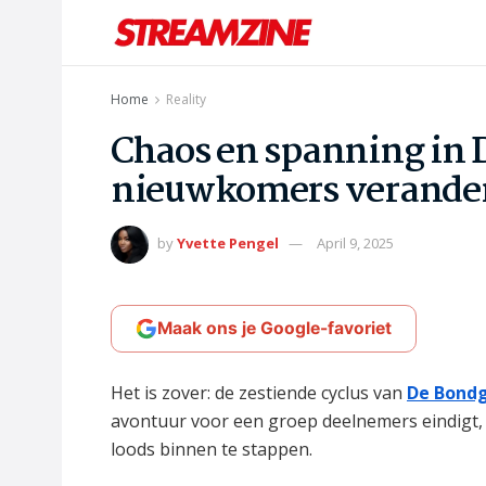
Home
Reality
Chaos en spanning in 
nieuwkomers verandere
by
Yvette Pengel
April 9, 2025
Maak ons je Google-favoriet
Het is zover: de zestiende cyclus van
De Bond
avontuur voor een groep deelnemers eindigt, 
loods binnen te stappen.