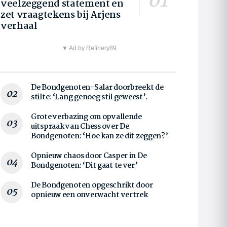
veelzeggend statement en
zet vraagtekens bij Arjens
verhaal
▼ Ad by Refinery89
De Bondgenoten-Salar doorbreekt de
stilte: ‘Lang genoeg stil geweest’.
Grote verbazing om opvallende
uitspraak van Chess over De
Bondgenoten: ‘Hoe kan ze dit zeggen?’
Opnieuw chaos door Casper in De
Bondgenoten: ‘Dit gaat te ver’
De Bondgenoten opgeschrikt door
opnieuw een onverwacht vertrek