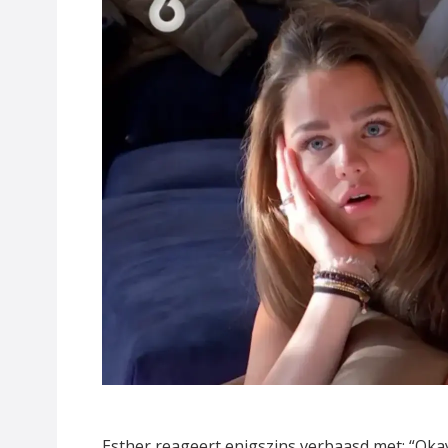
Esther reageert enigszins verbaasd met: “Okay