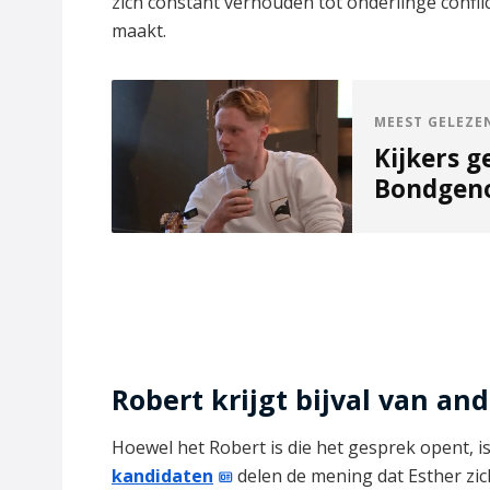
zich constant verhouden tot onderlinge conflic
maakt.
MEEST GELEZE
Kijkers g
Bondgeno
Robert krijgt bijval van an
Hoewel het Robert is die het gesprek opent, is
kandidaten
delen de mening dat Esther zich