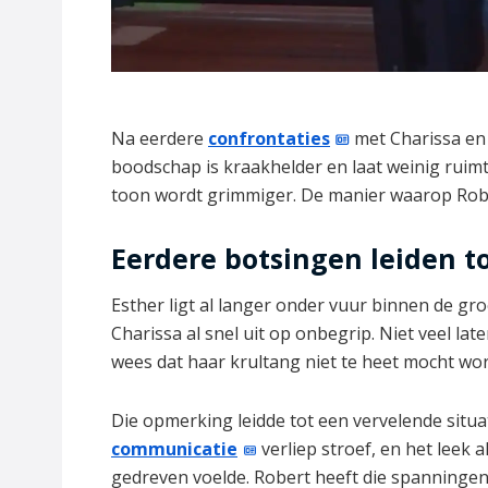
Na eerdere
confrontaties
met Charissa en A
boodschap is kraakhelder en laat weinig ruim
toon wordt grimmiger. De manier waarop Rober
Eerdere botsingen leiden to
Esther ligt al langer onder vuur binnen de gr
Charissa al snel uit op onbegrip. Niet veel la
wees dat haar krultang niet te heet mocht wo
Die opmerking leidde tot een vervelende situat
communicatie
verliep stroef, en het leek 
gedreven voelde. Robert heeft die spanningen