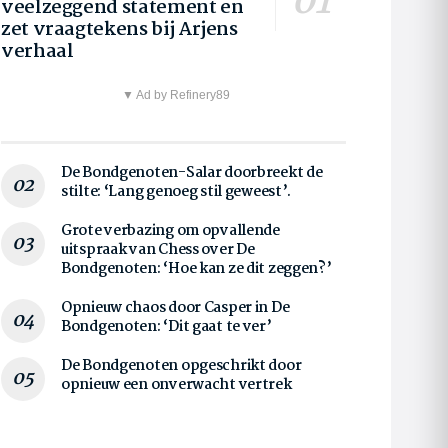
veelzeggend statement en
zet vraagtekens bij Arjens
verhaal
▼ Ad by Refinery89
De Bondgenoten-Salar doorbreekt de
stilte: ‘Lang genoeg stil geweest’.
Grote verbazing om opvallende
uitspraak van Chess over De
Bondgenoten: ‘Hoe kan ze dit zeggen?’
Opnieuw chaos door Casper in De
Bondgenoten: ‘Dit gaat te ver’
De Bondgenoten opgeschrikt door
opnieuw een onverwacht vertrek