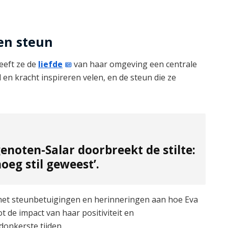
d
e
 en steun
o
eeft ze de
liefde
van haar omgeving een centrale
d en kracht inspireren velen, en de steun die ze
noten-Salar doorbreekt de stilte:
oeg stil geweest’.
met steunbetuigingen en herinneringen aan hoe Eva
t de impact van haar positiviteit en
donkerste tijden.