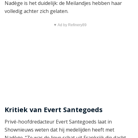
Nadège is het duidelijk: de Meilandjes hebben haar
volledig achter zich gelaten.
▼ Ad by Refinery89
Kritiek van Evert Santegoeds
Privé-hoofdredacteur Evert Santegoeds laat in
Shownieuws weten dat hij medelijden heeft met
Nadège. “Ze was de lieve schat uit Frankrijk die dacht