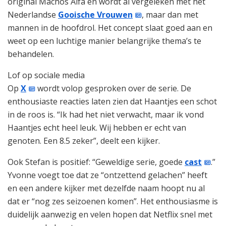
original Machos Alfa en wordt al vergeleken met het
Nederlandse
Gooische Vrouwen
, maar dan met
mannen in de hoofdrol. Het concept slaat goed aan en
weet op een luchtige manier belangrijke thema’s te
behandelen.
Lof op sociale media
Op
X
wordt volop gesproken over de serie. De
enthousiaste reacties laten zien dat Haantjes een schot
in de roos is. “Ik had het niet verwacht, maar ik vond
Haantjes echt heel leuk. Wij hebben er echt van
genoten. Een 8.5 zeker”, deelt een kijker.
Ook Stefan is positief: “Geweldige serie, goede
cast
.”
Yvonne voegt toe dat ze “ontzettend gelachen” heeft
en een andere kijker met dezelfde naam hoopt nu al
dat er “nog zes seizoenen komen”. Het enthousiasme is
duidelijk aanwezig en velen hopen dat Netflix snel met