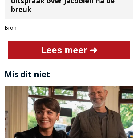
uitspraak over Jacobien na de
breuk
Bron
Lees meer ➜
Mis dit niet