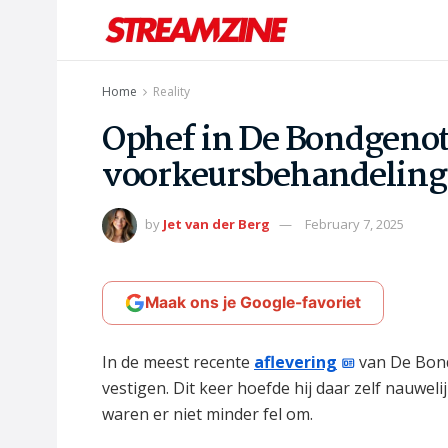
Home
Reality
Ophef in De Bondgenot
voorkeursbehandeling
by
Jet van der Berg
February 7, 2025
Maak ons je Google-favoriet
In de meest recente
aflevering
van De Bond
vestigen. Dit keer hoefde hij daar zelf nauweli
waren er niet minder fel om.