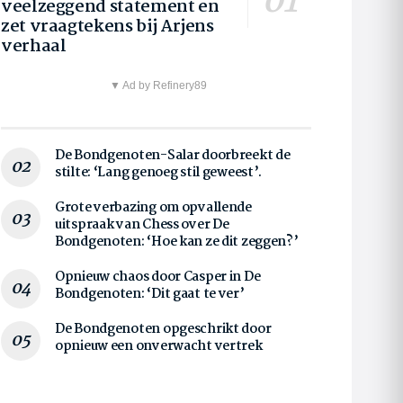
veelzeggend statement en
zet vraagtekens bij Arjens
verhaal
▼ Ad by Refinery89
De Bondgenoten-Salar doorbreekt de
stilte: ‘Lang genoeg stil geweest’.
Grote verbazing om opvallende
uitspraak van Chess over De
Bondgenoten: ‘Hoe kan ze dit zeggen?’
Opnieuw chaos door Casper in De
Bondgenoten: ‘Dit gaat te ver’
De Bondgenoten opgeschrikt door
opnieuw een onverwacht vertrek