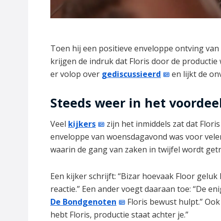
Toen hij een positieve enveloppe ontving van
krijgen de indruk dat Floris door de producti
er volop over
gediscussieerd
en lijkt de o
Steeds weer in het voordee
Veel
kijkers
zijn het inmiddels zat dat Floris
enveloppe van woensdagavond was voor velen 
waarin de gang van zaken in twijfel wordt get
Een kijker schrijft: “Bizar hoevaak Floor geluk 
reactie.” Een ander voegt daaraan toe: “De eni
De Bondgenoten
Floris bewust hulpt.” Ook k
hebt Floris, productie staat achter je.”