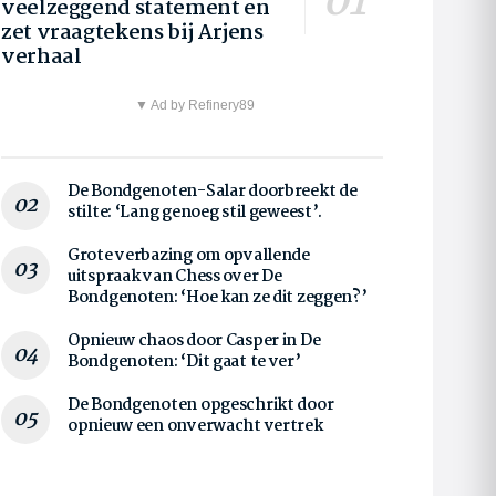
veelzeggend statement en
zet vraagtekens bij Arjens
verhaal
▼ Ad by Refinery89
De Bondgenoten-Salar doorbreekt de
stilte: ‘Lang genoeg stil geweest’.
Grote verbazing om opvallende
uitspraak van Chess over De
Bondgenoten: ‘Hoe kan ze dit zeggen?’
Opnieuw chaos door Casper in De
Bondgenoten: ‘Dit gaat te ver’
De Bondgenoten opgeschrikt door
opnieuw een onverwacht vertrek