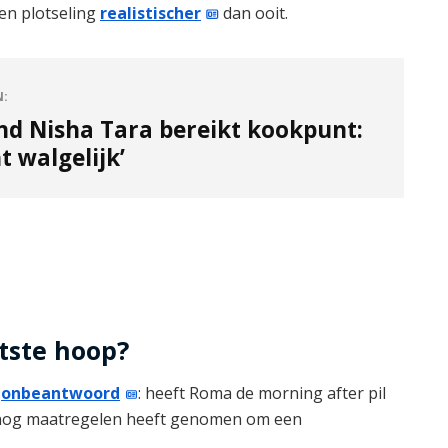
en plotseling
realistischer
dan ooit.
N:
nd Nisha Tara bereikt kookpunt:
ht walgelijk’
atste hoop?
g
onbeantwoord
: heeft Roma de morning after pil
lsnog maatregelen heeft genomen om een