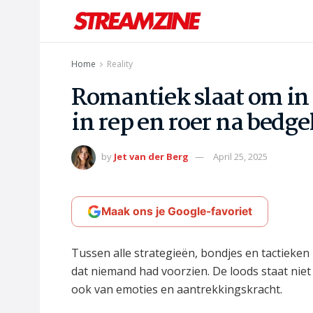
Home
Reality
Romantiek slaat om in
in rep en roer na bedg
by
Jet van der Berg
April 25, 2025
Maak ons je Google-favoriet
Tussen alle strategieën, bondjes en tactieken
dat niemand had voorzien. De loods staat niet
ook van emoties en aantrekkingskracht.