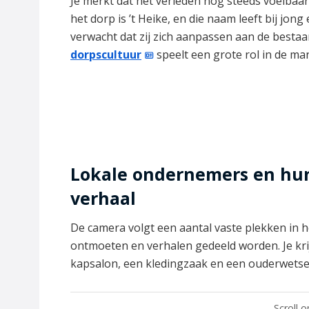
Je merkt dat het verleden nog steeds voelbaa
het dorp is ’t Heike, en die naam leeft bij jo
verwacht dat zij zich aanpassen aan de besta
dorpscultuur
speelt een grote rol in de m
Lokale ondernemers en hun
verhaal
De camera volgt een aantal vaste plekken in 
ontmoeten en verhalen gedeeld worden. Je krijg
kapsalon, een kledingzaak en een ouderwetse
Scroll 