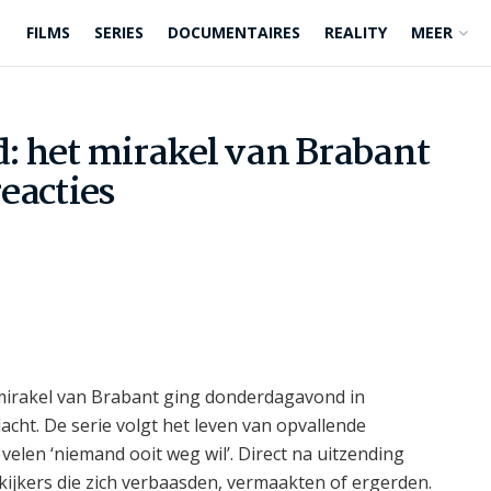
FILMS
SERIES
DOCUMENTAIRES
REALITY
MEER
rd: het mirakel van Brabant
reacties
 mirakel van Brabant ging donderdagavond in
cht. De serie volgt het leven van opvallende
elen ‘niemand ooit weg wil’. Direct na uitzending
kijkers die zich verbaasden, vermaakten of ergerden.