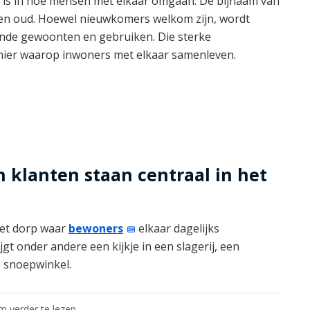
r is in hoe mensen met elkaar omgaan. De bijnaam van
ng en oud. Hoewel nieuwkomers welkom zijn, wordt
ande gewoonten en gebruiken. Die sterke
anier waarop inwoners met elkaar samenleven.
 klanten staan centraal in het
het dorp waar
bewoners
elkaar dagelijks
t onder andere een kijkje in een slagerij, een
 snoepwinkel.
om verder te lezen