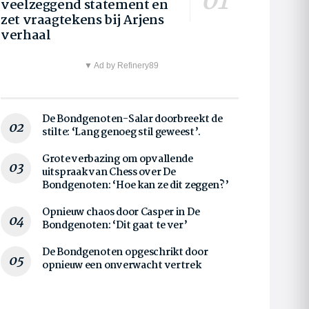
veelzeggend statement en
zet vraagtekens bij Arjens
verhaal
▼ Ad by Refinery89
De Bondgenoten-Salar doorbreekt de
stilte: ‘Lang genoeg stil geweest’.
Grote verbazing om opvallende
uitspraak van Chess over De
Bondgenoten: ‘Hoe kan ze dit zeggen?’
Opnieuw chaos door Casper in De
Bondgenoten: ‘Dit gaat te ver’
De Bondgenoten opgeschrikt door
opnieuw een onverwacht vertrek