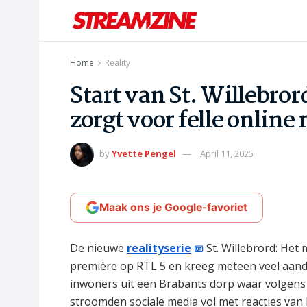
Home
Reality
Start van St. Willebro
zorgt voor felle online 
by
Yvette Pengel
April 11, 2025
Maak ons je Google-favoriet
De nieuwe
realityserie
St. Willebrord: Het
première op RTL 5 en kreeg meteen veel aanda
inwoners uit een Brabants dorp waar volgens v
stroomden sociale media vol met reacties van 