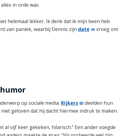
lles in orde was.
 niet helemaal lekker. Ik denk dat ik mijn been heb
t van paniek, waarbij Dennis zijn
date
vroeg om
l humor
nderwerp op sociale media.
Kijkers
deelden hun
niet geloven dat hij dacht hiermee indruk te maken.
 al vijf keer gekeken, hilarisch.” Een ander voegde
mand anders maakte de grap: “Hij probeerde wel zijn