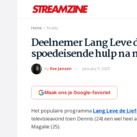
Home
Reality
Deelnemer Lang Leve d
spoedeisende hulp na m
by
Ilse Jansen
January 5, 2025
Maak ons je Google-favoriet
Het populaire programma
Lang Leve de Lie
televisieavond toen Dennis (24) een wel heel 
Magalie (25).