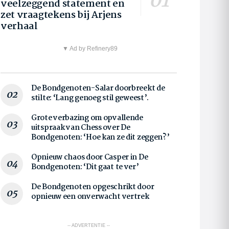
veelzeggend statement en
zet vraagtekens bij Arjens
verhaal
▼ Ad by Refinery89
De Bondgenoten-Salar doorbreekt de
stilte: ‘Lang genoeg stil geweest’.
Grote verbazing om opvallende
uitspraak van Chess over De
Bondgenoten: ‘Hoe kan ze dit zeggen?’
Opnieuw chaos door Casper in De
Bondgenoten: ‘Dit gaat te ver’
De Bondgenoten opgeschrikt door
opnieuw een onverwacht vertrek
-- ADVERTENTIE --