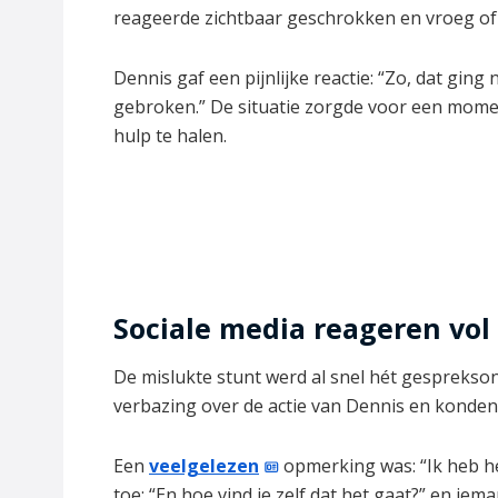
reageerde zichtbaar geschrokken en vroeg of a
Dennis gaf een pijnlijke reactie: “Zo, dat ging
gebroken.” De situatie zorgde voor een momen
hulp te halen.
Sociale media reageren vo
De mislukte stunt werd al snel hét gesprekso
verbazing over de actie van Dennis en konden 
Een
veelgelezen
opmerking was: “Ik heb het
toe: “En hoe vind je zelf dat het gaat?” en ie