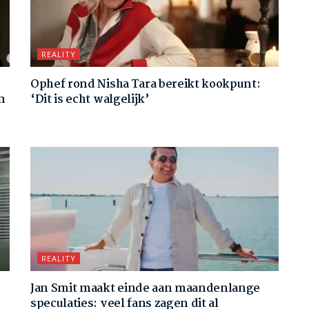
REALITY
Ophef rond Nisha Tara bereikt kookpunt:
n
‘Dit is echt walgelijk’
REALITY
Jan Smit maakt einde aan maandenlange
speculaties: veel fans zagen dit al