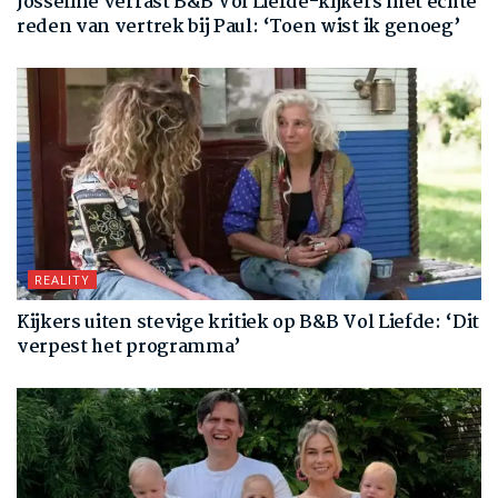
Josseline verrast B&B Vol Liefde-kijkers met echte
reden van vertrek bij Paul: ‘Toen wist ik genoeg’
REALITY
Kijkers uiten stevige kritiek op B&B Vol Liefde: ‘Dit
verpest het programma’