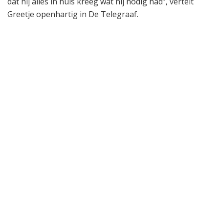
dat hij alles in huis kreeg wat hij nodig had”, vertelt
Greetje openhartig in De Telegraaf.