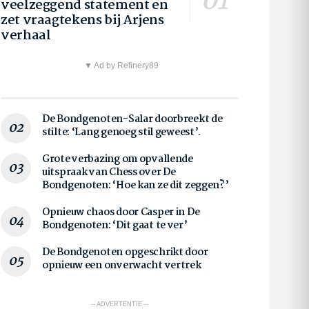
veelzeggend statement en
zet vraagtekens bij Arjens
verhaal
▼ Ad by Refinery89
De Bondgenoten-Salar doorbreekt de
stilte: ‘Lang genoeg stil geweest’.
Grote verbazing om opvallende
uitspraak van Chess over De
Bondgenoten: ‘Hoe kan ze dit zeggen?’
Opnieuw chaos door Casper in De
Bondgenoten: ‘Dit gaat te ver’
De Bondgenoten opgeschrikt door
opnieuw een onverwacht vertrek
-- ADVERTENTIE --